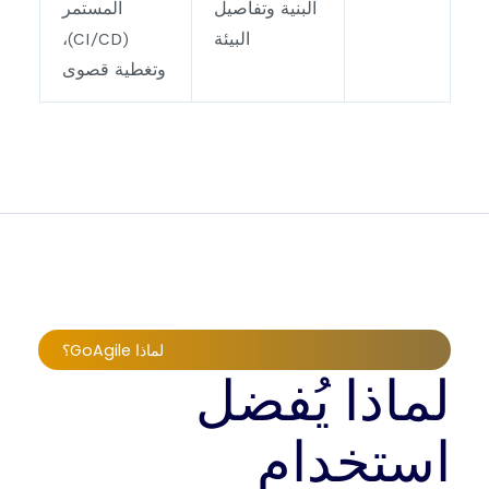
البنية وتفاصيل
المستمر
البيئة
(CI/CD)،
وتغطية قصوى
لماذا GoAgile؟
لماذا يُفضل
استخدام