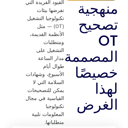
منهجية
القيود الفريدة التي
تفرضها بيئات
تصحيح
تكنولوجيا التشغيل
(OT) — مثل
OT
الأنظمة القديمة،
ومتطلبات
المصممة
التشغيل على
مدار الساعة
خصيصًا
طوال أيام
الأسبوع، وشهادات
لهذا
السلامة التي لا
يمكن للتصحيحات
الغرض
القياسية في مجال
تكنولوجيا
المعلومات تلبية
متطلباتها.