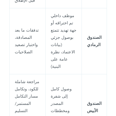
قبل الإطلاق
موظف داخلي
تم اختراقه أو
جهة تهديد تتمتع
تدفقات ما بعد
الصندوق
بوصول جزئي
المصادقة،
الرمادي
(بيانات
واختبار تصعيد
الاعتماد، نظرة
الصلاحيات
عامة على
البنية)
مراجعة شاملة
وصول كامل
للكود، وتكامل
إلى شفرة
مسار التكامل
الصندوق
المصدر
المستمر/
الأبيض
ومخططات
التسليم