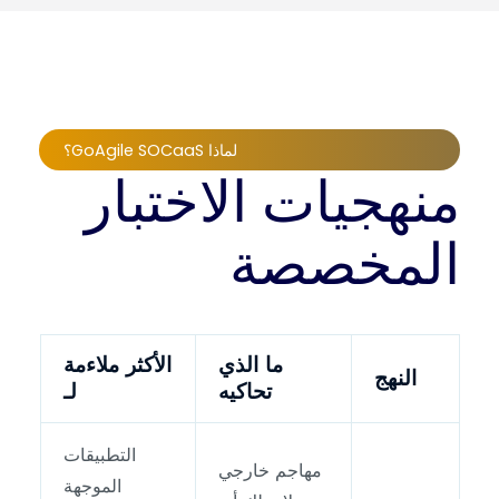
لماذا GoAgile SOCaaS؟
منهجيات الاختبار
المخصصة
ما الذي
الأكثر ملاءمة
النهج
تحاكيه
لـ
التطبيقات
مهاجم خارجي
الموجهة