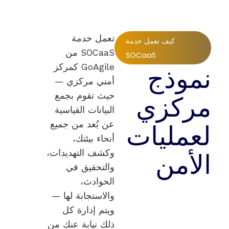
تعمل خدمة
كيف تعمل خدمة
SOCaaS من
SOCaaS
نموذج
GoAgile كمركز
أمني مركزي —
مركزي
حيث تقوم بجمع
البيانات القياسية
لعمليات
عن بُعد من جميع
أنحاء بيئتك،
الأمن
وكشف التهديدات،
والتحقيق في
الحوادث،
والاستجابة لها —
ويتم إدارة كل
ذلك نيابة عنك من