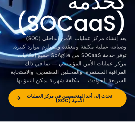
كخدمة
(SOCaaS)
يعد إنشاء مركز عمليات الأمن الداخلي (SOC)
وصيانته عملية مكلفة ومعقدة وتستلزم موارد كبيرة.
توفر خدمة SOCaaS من GoAgile جميع إمكانيات
مركز عمليات الأمن المؤسسي — بما في ذلك
المراقبة المستمرة، والمحللين المعتمدين، والاستجابة
السريعة للحوادث — بتكلفة شهرية يمكن التنبؤ بها.
تحدث إلى أحد المتخصصين في مركز العمليات
الأمنية (SOC)