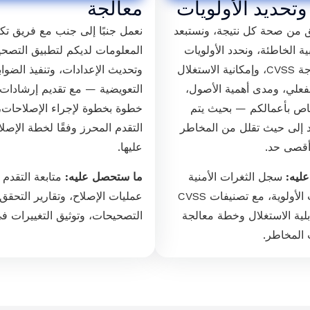
 وتحديد الأولويات
معالجة
ق من صحة كل نتيجة، ونستبعد
نعمل جنبًا إلى جنب مع فريق تكن
ابية الخاطئة، ونحدد الأولويات
المعلومات لديكم لتطبيق التصح
بناءً على درجة CVSS، وإمكانية الاستغلال
وتحديث الإعدادات، وتنفيذ الضوا
لفعلي، ومدى أهمية الأصول،
التعويضية — مع تقديم إرشادات 
اص بأعمالكم — بحيث يتم
خطوة بخطوة لإجراء الإصلاحات، 
د إلى حيث تقلل من المخاطر
التقدم المحرز وفقًا لخطة الإصلا
 أقصى حد.
عليها.
ليه:
سجل الثغرات الأمنية
ما ستحصل عليه:
متابعة التقدم 
مرتبة حسب الأولوية، مع تصنيفات CVSS
عمليات الإصلاح، وتقارير التحقق
بلية الاستغلال وخطة معالجة
التصحيحات، وتوثيق التغييرات في
المخاطر.