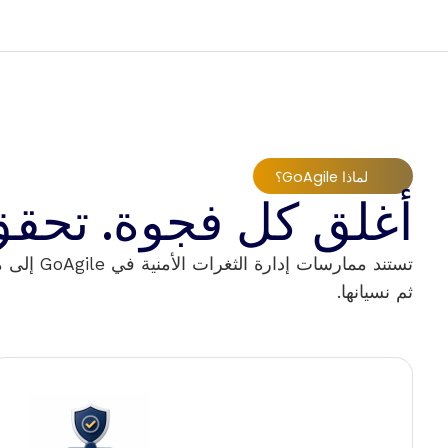
لماذا GoAgile؟
أغلق كل فجوة. تحقق
تستند مم
ثم نسيانها.