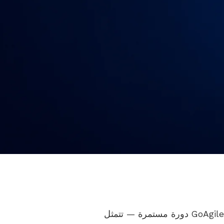
تتبع إدارة الثغرات الأمنية في GoAgile دورة مستمرة — تتمثل