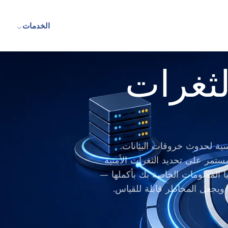
الخدمات
لثغرات
يسية لحدوث خروقات البيانات.
الثغرات الأمنية» من GoAgile بشكل مستمر على تحديد الثغرات الأمنية
يا المعلومات الخاصة بك بأكملها —
يجعل المخاطر قابلة للقياس.