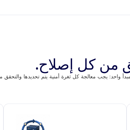
 من كل إصلاح.
ارسات إدارة الثغرات الأمنية في GoAgile إلى مبدأ واحد: يجب معالجة كل ثغرة أمنية يتم تح