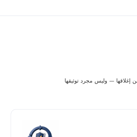
ديدها والتحقق من إغلاقها — وليس مجرد توثيقها